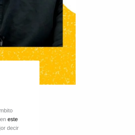
mbito
 en
este
or decir