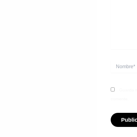
Nombre*
Guarda m
comente.